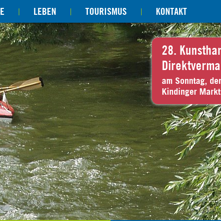
E
LEBEN
TOURISMUS
KONTAKT
28. Kunstha
Direktverma
am Sonntag, de
Kindinger Markt