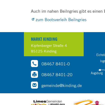
Auch im nahen Beilngries gibt es einen 
zum Bootsverleih Beilngries
MARKT KINDING
Kipfenberger Straße 4
85125 Kinding
08467 8401-0
08467 8401-20
gemeinde@kinding.de