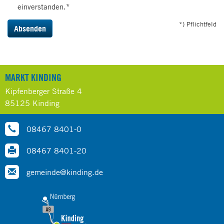
einverstanden.*
*) Pflichtfeld
Absenden
MARKT KINDING
Kipfenberger Straße 4
85125 Kinding
08467 8401-0
08467 8401-20
gemeinde@kinding.de