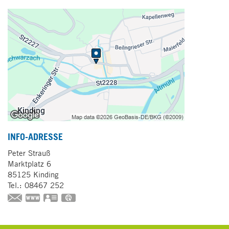
INFO-ADRESSE
Peter
Strauß
Marktplatz 6
85125
Kinding
Tel.:
08467 252
https://www.baeckerei-strauss.de
vCard
GPS:
49°0'1.6''N
11°22'56.85''E