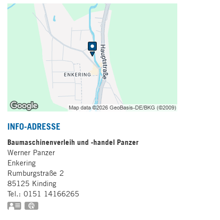
INFO-ADRESSE
Baumaschinenverleih und -handel Panzer
Werner
Panzer
Enkering
Rumburgstraße 2
85125
Kinding
Tel.:
0151 14166265
vCard
GPS:
48°59'34.4''N
11°21'49.5''E