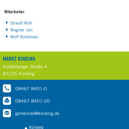
Mitarbeiter
Strauß Willi
Wagner Jan
Wolf Korbinian
MARKT KINDING
Kipfenberger Straße 4
85125 Kinding
08467 8401-0
08467 8401-20
gemeinde@kinding.de