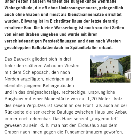
Unter Festen Häusern versteht die Burgenkunde wehrhafte
Wohngebäude, die oft ohne Umfassungsmauern, gelegentlich
auch ohne Gräben und meist als Dienstmannensitze errichtet
wurden. Eibwang ist im Eichstätter Raum der letzte derartig
erhaltene Bau. Die kleine Wasserburg ist noch von drei Seiten
von einem Graben umgeben und wurde mit ihren
verschiedenartigen Fensteröffnungen und dem nach Westen
geschleppten Kalkplattendach im Spätmittelalter erbaut.
Das Bauwerk gliedert sich in drei
Teile: den späteren Anbau im Westen
mit dem Schleppdach, den nach
Norden angefügten, niedrigen und
ebenfalls jüngeren Kellergebäuden
und in das dreigeschossige, rechteckige, ursprüngliche
Burghaus mit einer Mauerstärke von ca. 1,20 Meter. Trotz
des neuen Verputzes ist sowohl an der Front- als auch an der
Rückseite die senkrechte Baufuge zwischen Haus und Anbau
immer noch erkennbar. Das Haus scheint „eingemottet“
gewesen zu sein, d. h. man hat den Erdaushub aus dem
Graben nach innen gegen die Fundamentmauern geworfen.