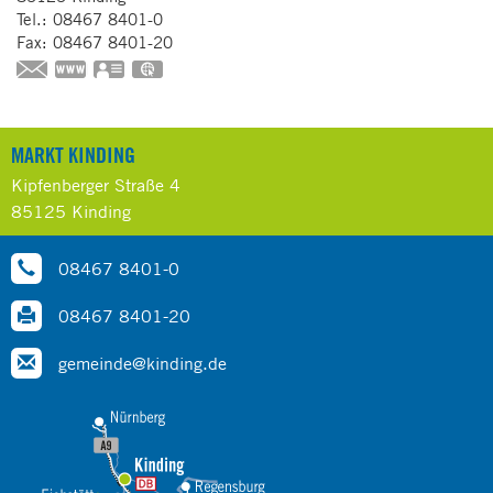
Tel.:
08467 8401-0
Fax:
08467 8401-20
www.kinding.de
vCard
GPS:
49°0'1.15''N
11°23'3.02''E
MARKT KINDING
Kipfenberger Straße 4
85125 Kinding
08467 8401-0
08467 8401-20
gemeinde@kinding.de