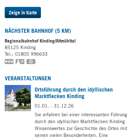
Zeige in Karte
NÄCHSTER BAHNHOF (5 KM)
Regionalbahnhof Kinding/Altmühltal
85125
Kinding
Tel.:
01805 996633
www.bahn.de
vCard
GPS:
48°59'31.16''N
11°22'40.01''E
VERANSTALTUNGEN
Ortsführung durch den idyllischen
Marktflecken Kinding
01.01. - 31.12.26
Sie erfahren bei einer interessanten Führung
durch den idyllischen Marktflecken Kinding
Wissenswertes zur Geschichte des Ortes mit
seinen vielen Besonderheiten. Eine