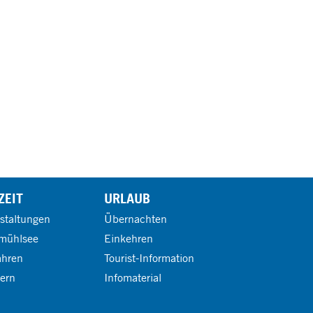
ZEIT
URLAUB
staltungen
Übernachten
mühlsee
Einkehren
ahren
Tourist-Information
ern
Infomaterial