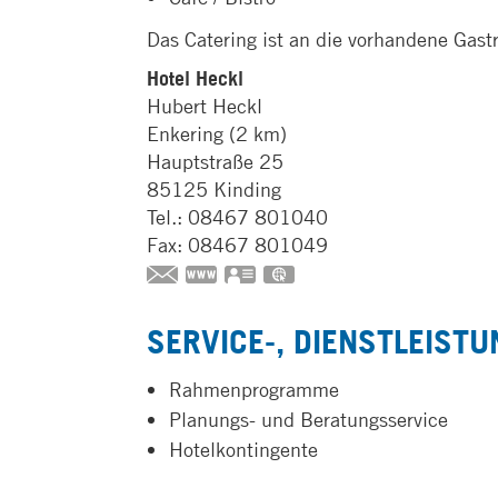
Das Catering ist an die vorhandene Gast
Hotel Heckl
Hubert
Heckl
Enkering (2 km)
Hauptstraße 25
85125
Kinding
Tel.:
08467 801040
Fax:
08467 801049
www.hotel-heckl.de
vCard
GPS:
48°59'35.01''N
11°21'53.
SERVICE-, DIENSTLEIST
Rahmenprogramme
Planungs- und Beratungsservice
Hotelkontingente