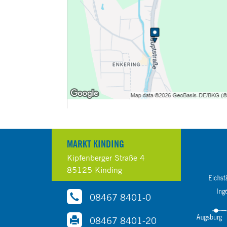
MARKT KINDING
Kipfenberger Straße 4
85125 Kinding
08467 8401-0
08467 8401-20