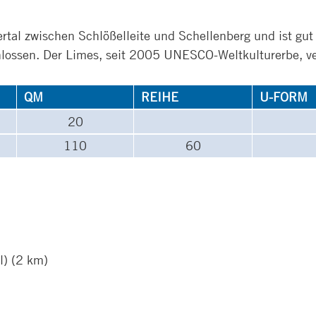
ertal zwischen Schlößelleite und Schellenberg und ist g
lossen. Der Limes, seit 2005 UNESCO-Weltkulturerbe, ver
QM
REIHE
U-FORM
20
110
60
l) (2 km)