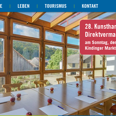
E
LEBEN
TOURISMUS
KONTAKT
28. Kunstha
Direktverma
am Sonntag, de
Kindinger Markt