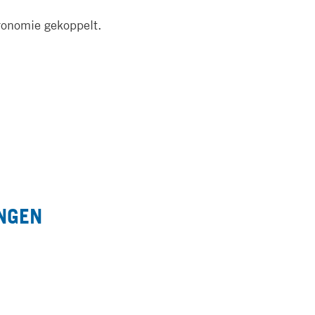
ronomie gekoppelt.
55''E
UNGEN