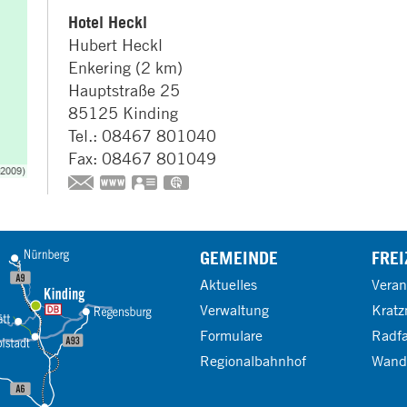
Hotel Heckl
Hubert
Heckl
Enkering (2 km)
Hauptstraße 25
85125
Kinding
Tel.:
08467 801040
Fax:
08467 801049
www.hotel-heckl.de
vCard
GPS:
48°59'35.01''N
11°21'53.55''E
GEMEINDE
FREI
Aktuelles
Veran
Verwaltung
Kratz
Formulare
Radf
Regionalbahnhof
Wand