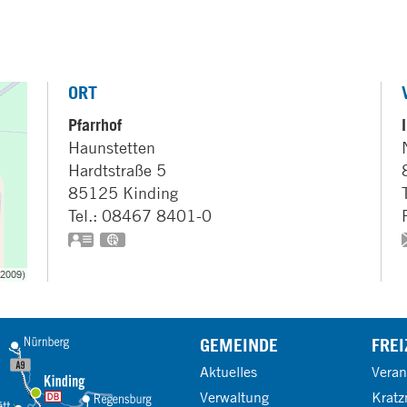
ORT
Pfarrhof
Haunstetten
Hardtstraße 5
85125
Kinding
Tel.:
08467 8401-0
vCard
GPS:
49°0'57.6''N
11°24'42.37''E
GEMEINDE
FREI
Aktuelles
Veran
Verwaltung
Kratz