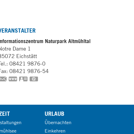
VERANSTALTER
Informationszentrum Naturpark Altmühltal
Notre Dame 1
85072
Eichstätt
Tel.:
08421 9876-0
Fax:
08421 9876-54
https://www.naturpark-altmuehltal.de
vCard
GPS:
48°53'30.05''N
11°11'16.15''E
ZEIT
URLAUB
staltungen
Übernachten
mühlsee
Einkehren