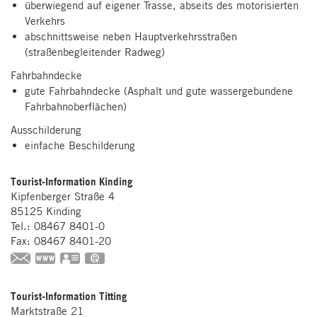
überwiegend auf eigener Trasse, abseits des motorisierten
Verkehrs
abschnittsweise neben Hauptverkehrsstraßen
(straßenbegleitender Radweg)
Fahrbahndecke
gute Fahrbahndecke (Asphalt und gute wassergebundene
Fahrbahnoberflächen)
Ausschilderung
einfache Beschilderung
Tourist-Information Kinding
Kipfenberger Straße 4
85125
Kinding
Tel.:
08467 8401-0
Fax:
08467 8401-20
www.kinding.de
vCard
GPS:
49°0'1.15''N
11°23'3.02''E
Tourist-Information Titting
Marktstraße 21