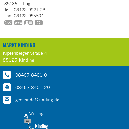
85135
Titting
Tel.:
08423 9921-28
Fax:
08423 985594
https://www.titting.de/poi/limes-infopunkt_und_touristin
vCard
GPS:
48°59'44.02''N
11°12'37.8''E
MARKT KINDING
Kipfenberger Straße 4
85125 Kinding
08467 8401-0
08467 8401-20
gemeinde@kinding.de