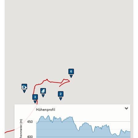
Höhenprofil
Höhenmeter (m)
450
400