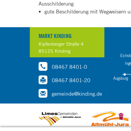
Ausschilderung
gute Beschilderung mit Wegweisern u
MARKT KINDING
Kipfenberger Straße 4
85125 Kinding
08467 8401-0
08467 8401-20
gemeinde@kinding.de