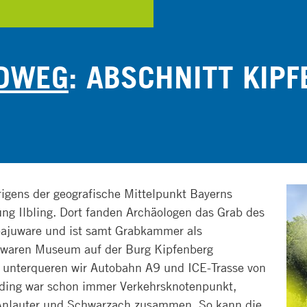
ADWEG
: ABSCHNITT KIPF
igens der geografische Mittelpunkt Bayerns
ung Ilbling. Dort fanden Archäologen das Grab des
rbajuware und ist samt Grabkammer als
uwaren Museum auf der Burg Kipfenberg
n, unterqueren wir Autobahn A9 und ICE-Trasse von
ing war schon immer Verkehrsknotenpunkt,
l, Anlauter und Schwarzach zusammen. So kann die