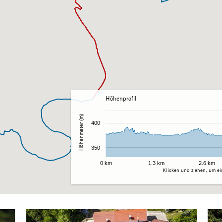
Höhenprofil
Höhenmeter (m)
400
350
0 km
1.3 km
2.6 km
Klicken und ziehen, um ei