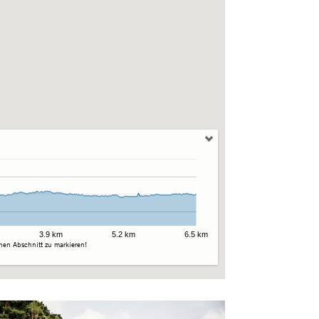
3.9 km
5.2 km
6.5 km
nen Abschnitt zu markieren!