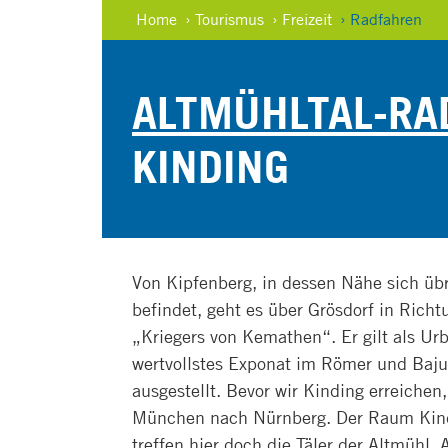
Home
› Tourismus
› Freizeit
› Radfahren
ALTMÜHLTAL-R
KINDING
Von Kipfenberg, in dessen Nähe sich übr
befindet, geht es über Grösdorf in Richt
„Kriegers von Kemathen“. Er gilt als U
wertvollstes Exponat im Römer und Baj
ausgestellt. Bevor wir Kinding erreiche
München nach Nürnberg. Der Raum Kind
treffen hier doch die Täler der Altmüh