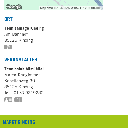
ORT
Tennisanlage Kinding
Am Bahnhof
85125
Kinding
GPS:
48°59'42.35''N
11°22'30.89''E
VERANSTALTER
Tennisclub Altmühltal
Marco
Krieglmeier
Kapellenweg 30
85125
Kinding
Tel.:
0173 9319280
vCard
GPS:
49°0'0.79''N
11°22'47.5''E
MARKT KINDING